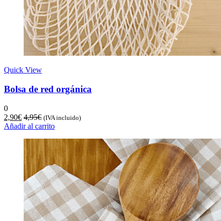
Quick View
Bolsa de red orgánica
0
2,90
€
4,95
€
(IVA incluido)
Añadir al carrito