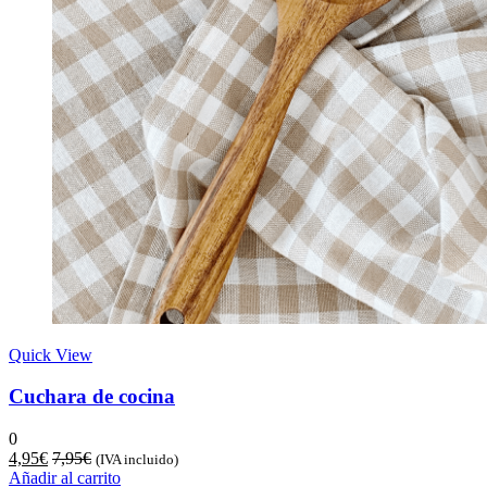
Quick View
Cuchara de cocina
0
4,95
€
7,95
€
(IVA incluido)
Añadir al carrito