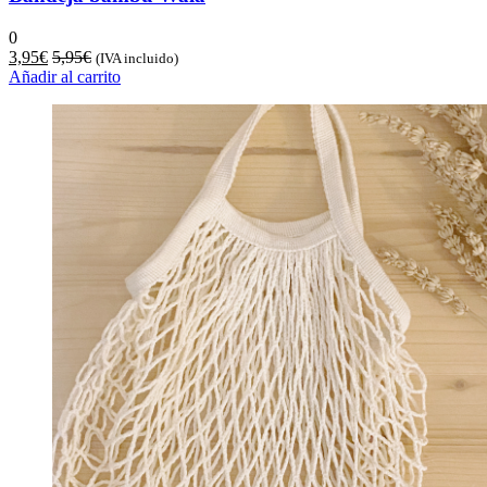
0
3,95
€
5,95
€
(IVA incluido)
Añadir al carrito