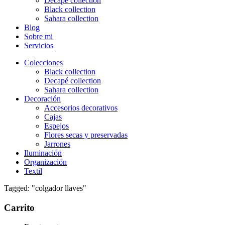
Decapé collection
Black collection
Sahara collection
Blog
Sobre mi
Servicios
Colecciones
Black collection
Decapé collection
Sahara collection
Decoración
Accesorios decorativos
Cajas
Espejos
Flores secas y preservadas
Jarrones
Iluminación
Organización
Textil
Tagged: "colgador llaves"
Carrito