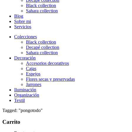
Decapé collection
Black collection
Sahara collection
Blog
Sobre mi
Servicios
Colecciones
Black collection
Decapé collection
Sahara collection
Decoración
Accesorios decorativos
Cajas
Espejos
Flores secas y preservadas
Jarrones
Iluminación
Organización
Textil
Tagged: "pongotodo"
Carrito