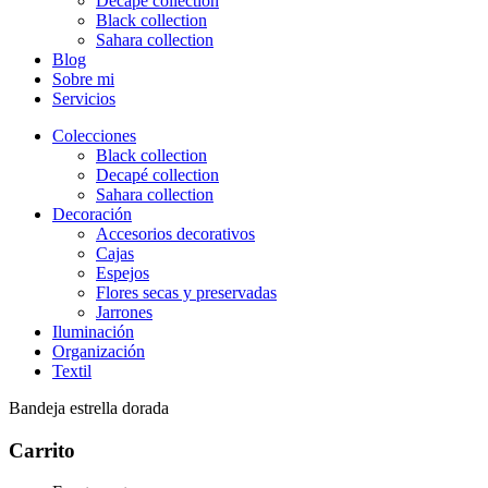
Decapé collection
Black collection
Sahara collection
Blog
Sobre mi
Servicios
Colecciones
Black collection
Decapé collection
Sahara collection
Decoración
Accesorios decorativos
Cajas
Espejos
Flores secas y preservadas
Jarrones
Iluminación
Organización
Textil
Bandeja estrella dorada
Carrito