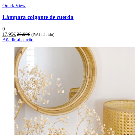
Quick View
Lámpara colgante de cuerda
0
17,95
€
25,90
€
(IVA incluido)
Añadir al carrito