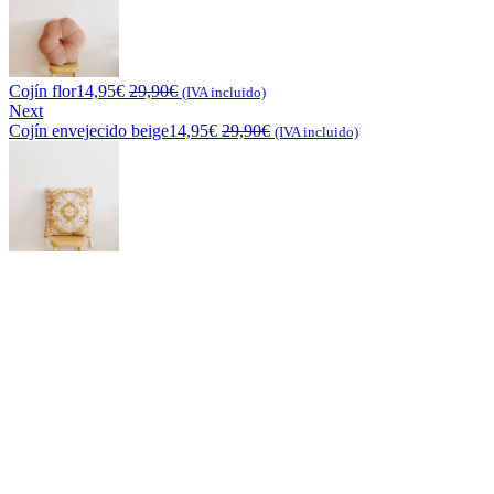
Cojín flor
14,95
€
29,90
€
(IVA incluido)
Next
Cojín envejecido beige
14,95
€
29,90
€
(IVA incluido)