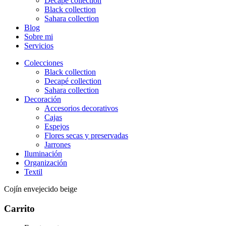
Decapé collection
Black collection
Sahara collection
Blog
Sobre mi
Servicios
Colecciones
Black collection
Decapé collection
Sahara collection
Decoración
Accesorios decorativos
Cajas
Espejos
Flores secas y preservadas
Jarrones
Iluminación
Organización
Textil
Cojín envejecido beige
Carrito