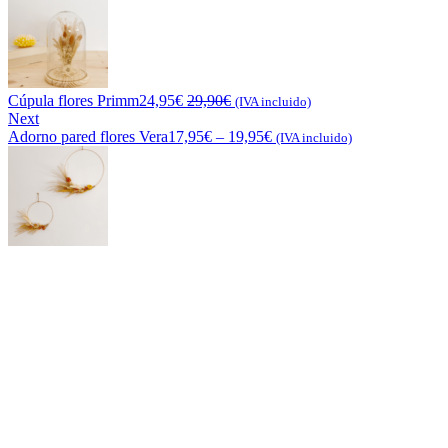
Cúpula flores Primm
24,95
€
29,90
€
(IVA incluido)
Next
Adorno pared flores Vera
17,95
€
–
19,95
€
(IVA incluido)