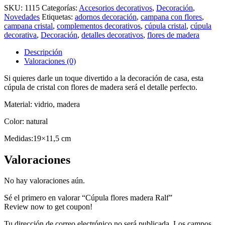
SKU:
1115
Categorías:
Accesorios decorativos
,
Decoración
,
Novedades
Etiquetas:
adornos decoración
,
campana con flores
,
campana cristal
,
complementos decorativos
,
cúpula cristal
,
cúpula
decorativa
,
Decoración
,
detalles decorativos
,
flores de madera
Descripción
Valoraciones (0)
Si quieres darle un toque divertido a la decoración de casa, esta
cúpula de cristal con flores de madera será el detalle perfecto.
Material: vidrio, madera
Color: natural
Medidas:19×11,5 cm
Valoraciones
No hay valoraciones aún.
Sé el primero en valorar “Cúpula flores madera Ralf”
Review now to get coupon!
Tu dirección de correo electrónico no será publicada.
Los campos