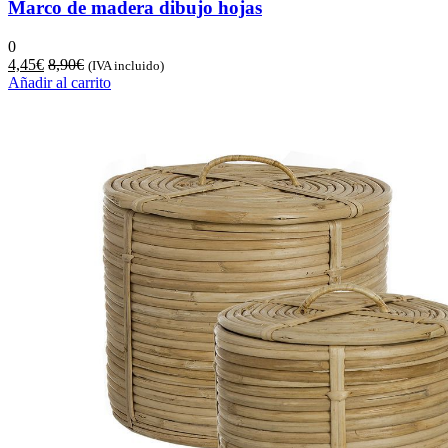
Marco de madera dibujo hojas
0
4,45
€
8,90
€
(IVA incluido)
Añadir al carrito