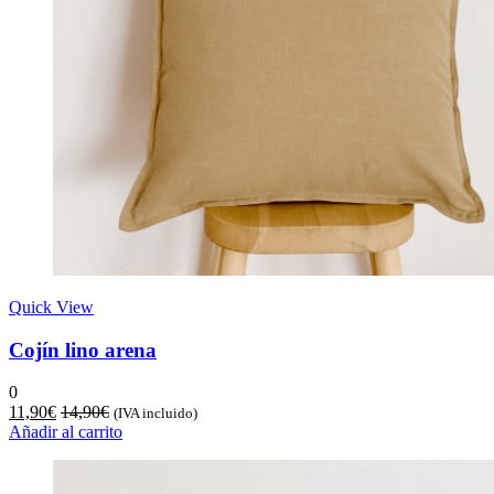
Quick View
Cojín lino arena
0
11,90
€
14,90
€
(IVA incluido)
Añadir al carrito