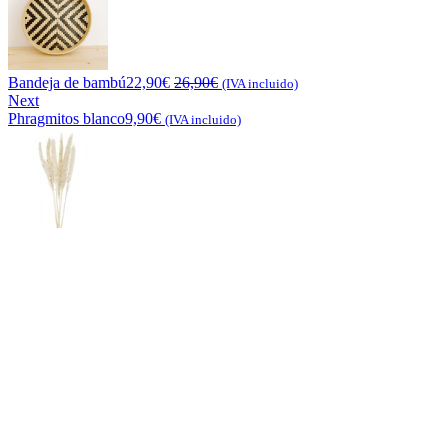
Bandeja de bambú
22,90
€
26,90
€
(IVA incluido)
Next
Phragmitos blanco
9,90
€
(IVA incluido)