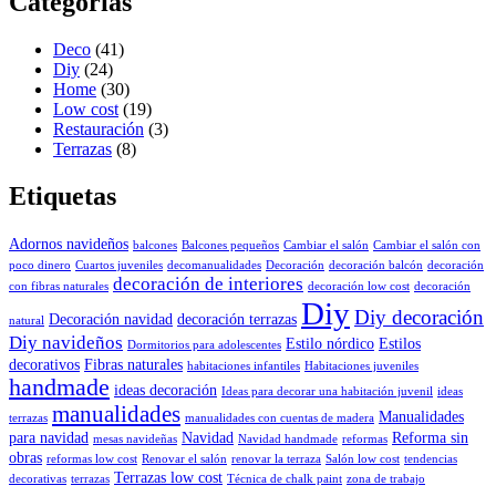
Categorías
Deco
(41)
Diy
(24)
Home
(30)
Low cost
(19)
Restauración
(3)
Terrazas
(8)
Etiquetas
Adornos navideños
balcones
Balcones pequeños
Cambiar el salón
Cambiar el salón con
poco dinero
Cuartos juveniles
decomanualidades
Decoración
decoración balcón
decoración
decoración de interiores
con fibras naturales
decoración low cost
decoración
Diy
Diy decoración
Decoración navidad
decoración terrazas
natural
Diy navideños
Estilo nórdico
Estilos
Dormitorios para adolescentes
decorativos
Fibras naturales
habitaciones infantiles
Habitaciones juveniles
handmade
ideas decoración
Ideas para decorar una habitación juvenil
ideas
manualidades
Manualidades
terrazas
manualidades con cuentas de madera
para navidad
Navidad
Reforma sin
mesas navideñas
Navidad handmade
reformas
obras
reformas low cost
Renovar el salón
renovar la terraza
Salón low cost
tendencias
Terrazas low cost
decorativas
terrazas
Técnica de chalk paint
zona de trabajo