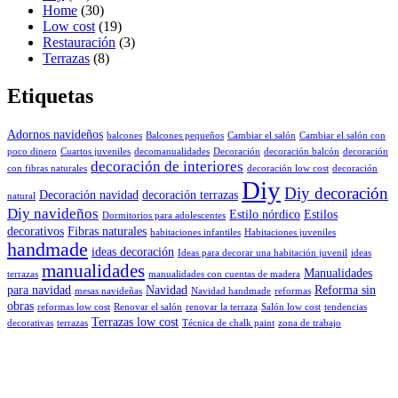
Home
(30)
Low cost
(19)
Restauración
(3)
Terrazas
(8)
Etiquetas
Adornos navideños
balcones
Balcones pequeños
Cambiar el salón
Cambiar el salón con
poco dinero
Cuartos juveniles
decomanualidades
Decoración
decoración balcón
decoración
decoración de interiores
con fibras naturales
decoración low cost
decoración
Diy
Diy decoración
Decoración navidad
decoración terrazas
natural
Diy navideños
Estilo nórdico
Estilos
Dormitorios para adolescentes
decorativos
Fibras naturales
habitaciones infantiles
Habitaciones juveniles
handmade
ideas decoración
Ideas para decorar una habitación juvenil
ideas
manualidades
Manualidades
terrazas
manualidades con cuentas de madera
para navidad
Navidad
Reforma sin
mesas navideñas
Navidad handmade
reformas
obras
reformas low cost
Renovar el salón
renovar la terraza
Salón low cost
tendencias
Terrazas low cost
decorativas
terrazas
Técnica de chalk paint
zona de trabajo