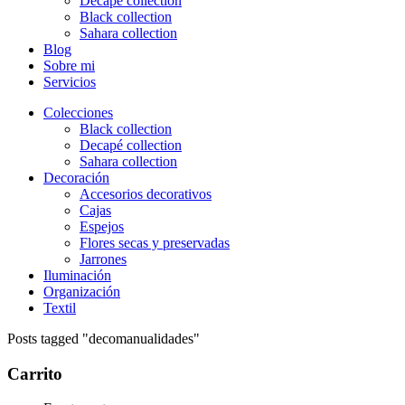
Decapé collection
Black collection
Sahara collection
Blog
Sobre mi
Servicios
Colecciones
Black collection
Decapé collection
Sahara collection
Decoración
Accesorios decorativos
Cajas
Espejos
Flores secas y preservadas
Jarrones
Iluminación
Organización
Textil
Posts tagged "decomanualidades"
Carrito