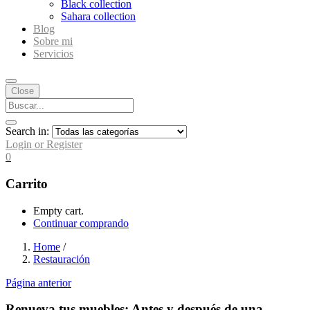
Black collection
Sahara collection
Blog
Sobre mi
Servicios
Close
Search in:
Login or Register
0
Carrito
Empty cart.
Continuar comprando
Home
/
Restauración
Página anterior
Renueva tus muebles: Antes y después de una